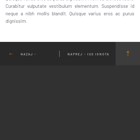
Curabitur vulputate vestibulum elementum. Suspendisse id
neque a nibh mollis blandit. Quisque varius eros ac purus
dignissim.
NAZAJ -
NAPREJ - IUS IGNOTA
CONDIMENTUM NON,
OFFENDIT
ULTRICES