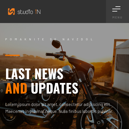
MENU
POMAKNITE SE NAVZDOL
LAST NEWS
AND
UPDATES
Lorem ipsum dolor sit amet, consectetur adipiscing elit.
Maecenas in pulvinar neque. Nulla finibus lobortis pulvinar.