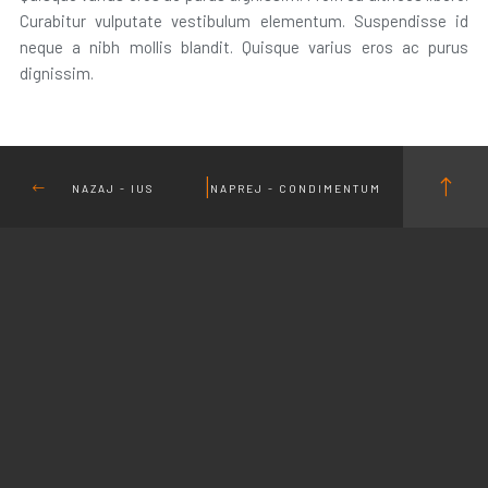
Curabitur vulputate vestibulum elementum. Suspendisse id
neque a nibh mollis blandit. Quisque varius eros ac purus
dignissim.
NAZAJ - IUS
NAPREJ - CONDIMENTUM
IGNOTA OFFENDIT
NON, ULTRICES