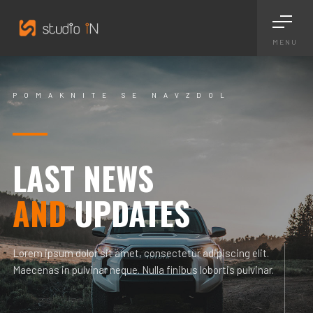
MENU
POMAKNITE SE NAVZDOL
LAST NEWS
AND
UPDATES
Lorem ipsum dolor sit amet, consectetur adipiscing elit.
Maecenas in pulvinar neque. Nulla finibus lobortis pulvinar.